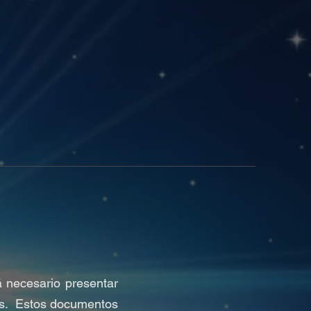
á necesario
presentar
res. Estos documentos