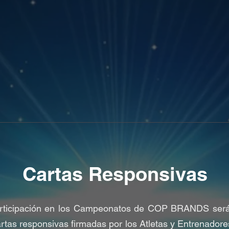
Cartas Responsivas
participación en los Campeonatos de COP BRANDS ser
rtas responsivas firmadas por los Atletas y Entrenado