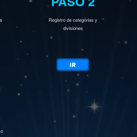
PASO 2
ra
Registro de categorias y
divisiones
IR
mo